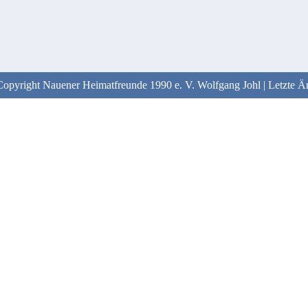
Copyright Nauener Heimatfreunde 1990 e. V. Wolfgang Johl | Letzt