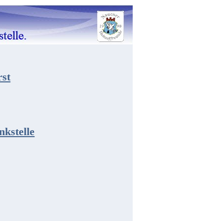
rst
kstelle