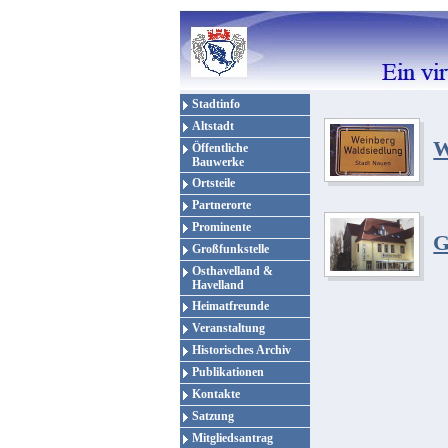
Stadtinfo
Altstadt
W
Öffentliche
Bauwerke
Ortsteile
Partnerorte
Prominente
G
Großfunkstelle
Osthavelland &
Havelland
Heimatfreunde
Veranstaltung
Historisches Archiv
Publikationen
Kontakte
Satzung
Mitgliedsantrag