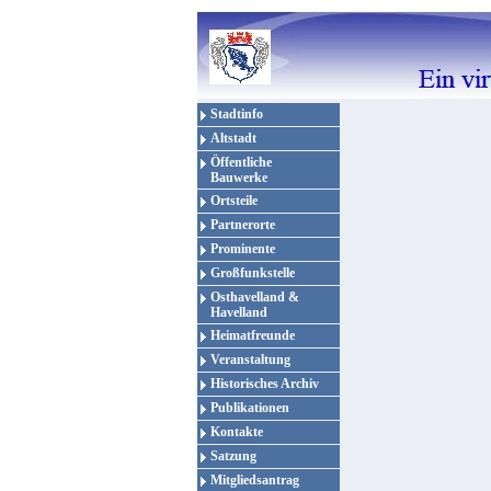
Stadtinfo
Altstadt
Öffentliche
Bauwerke
Ortsteile
Partnerorte
Prominente
Großfunkstelle
Osthavelland &
Havelland
Heimatfreunde
Veranstaltung
Historisches Archiv
Publikationen
Kontakte
Satzung
Mitgliedsantrag