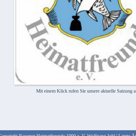
Mit einem Klick rufen Sie unsere aktuelle Satzung a
Copyright Nauener Heimatfreunde 1990 e. V. Wolfgang Johl | Letzt