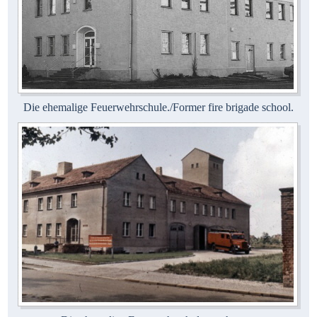
Die ehemalige Feuerwehrschule./Former fire brigade school.