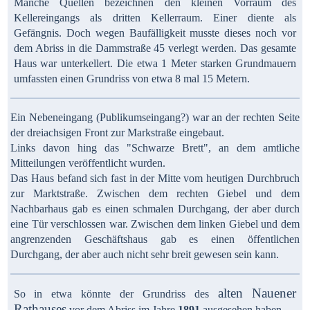
Manche Quellen bezeichnen den kleinen Vorraum des
Kellereingangs als dritten Kellerraum. Einer diente als
Gefängnis. Doch wegen Baufälligkeit musste dieses noch vor
dem Abriss in die Dammstraße 45 verlegt werden. Das gesamte
Haus war unterkellert. Die etwa 1 Meter starken Grundmauern
umfassten einen Grundriss von etwa 8 mal 15 Metern.
Ein Nebeneingang (Publikumseingang?) war an der rechten Seite
der dreiachsigen Front zur Markstraße eingebaut.
Links davon hing das "Schwarze Brett", an dem amtliche
Mitteilungen veröffentlicht wurden.
Das Haus befand sich fast in der Mitte vom heutigen Durchbruch
zur Marktstraße. Zwischen dem rechten Giebel und dem
Nachbarhaus gab es einen schmalen Durchgang, der aber durch
eine Tür verschlossen war. Zwischen dem linken Giebel und dem
angrenzenden Geschäftshaus gab es einen öffentlichen
Durchgang, der aber auch nicht sehr breit gewesen sein kann.
alten Nauener
So in etwa könnte der Grundriss des
Rathauses
vor dem Abriss im Jahre
1891
ausgesehen haben.